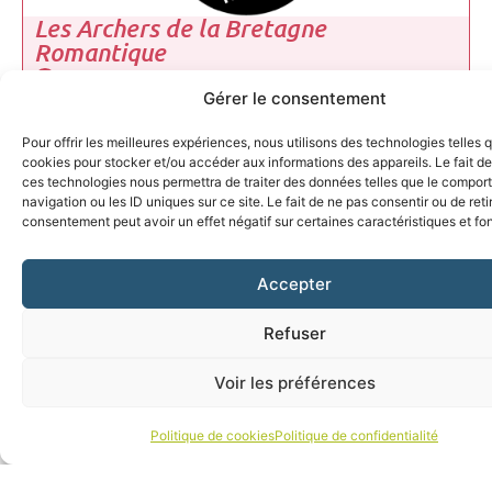
Les Archers de la Bretagne
Romantique
06 76 16 20 48
Gérer le consentement
archersdelabretagneromantique@outlook.fr
Pour offrir les meilleures expériences, nous utilisons des technologies telles 
Voir le site web
cookies pour stocker et/ou accéder aux informations des appareils. Le fait de
ces technologies nous permettra de traiter des données telles que le compo
navigation ou les ID uniques sur ce site. Le fait de ne pas consentir ou de reti
consentement peut avoir un effet négatif sur certaines caractéristiques et fo
Accepter
Refuser
Voir les préférences
Les Hivernales
Politique de cookies
Politique de confidentialité
Festival annuel
06 61 72 01 96