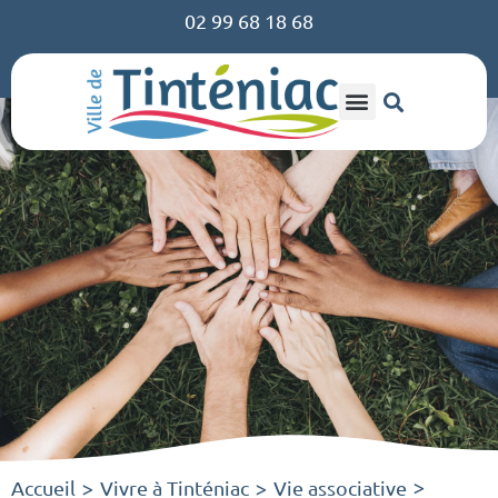
02 99 68 18 68
Accueil
Vivre à Tinténiac
Vie associative
>
>
>