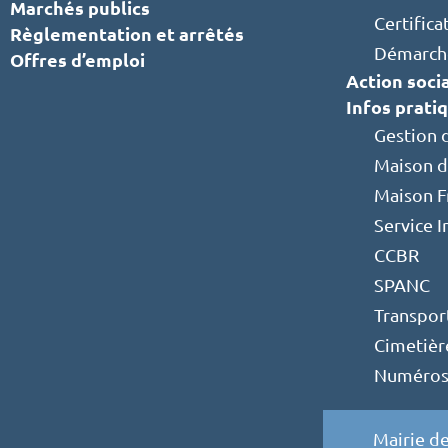
Marchés publics
Certifica
Règlementation et arrêtés
Démarche
Offres d’emploi
Action soci
Infos prati
Gestion 
Maison d
Maison F
Service 
CCBR
SPANC
Transpor
Cimetièr
Numéros e
Mairie de