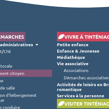
ÉMARCHES
VIVRE À TINTÉNIA
administratives
Petite enfance
Enfance & Jeunesse
t/CNI
Médiathèque
Vie associative
ctorale
Associations
ent citoyen
Démarches associative
me
Activités de loisirs en B
de salle
romantique
ion d’hébergement
Services à la personne
que
VISITER TINTÉNIA
e conduire