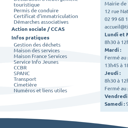
Mairie de 
touristique
Permis de conduire
12 rue Nat
Certificat d’immatriculation
02 99 68 
Démarches associatives
accueil@ti
Action sociale / CCAS
Lundi et 
Infos pratiques
8h30 à 12
Gestion des déchets
Mardi :
Maison des services
Maison France Services
Fermé au p
Service Info Jeunes
13h45 à 1
CCBR
Jeudi :
SPANC
Transport
8h30 à 12
Cimetière
Fermé au p
Numéros et liens utiles
Vendredi
Samedi :
9