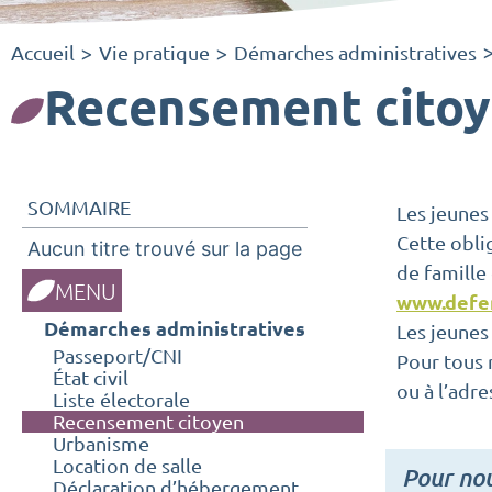
Accueil
Vie pratique
Démarches administratives
>
>
Recensement cito
SOMMAIRE
Les jeunes 
Cette oblig
Aucun titre trouvé sur la page
de famille 
MENU
www.defen
Démarches administratives
Les jeunes
Passeport/CNI
Pour tous 
État civil
ou à l’adre
Liste électorale
Recensement citoyen
Urbanisme
Location de salle
Pour nou
Déclaration d’hébergement