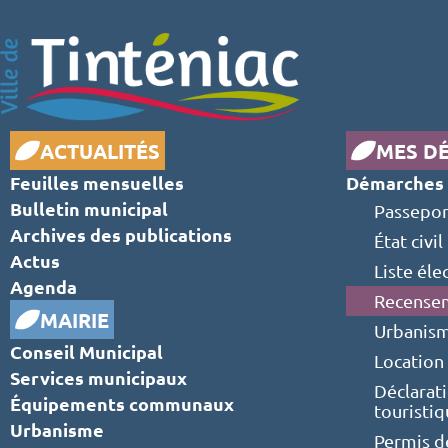
ACTUALITÉS
MES D
Feuilles mensuelles
Démarches 
Bulletin municipal
Passepor
Archives des publications
État civil
Actus
Liste éle
Agenda
Recensem
MAIRIE
Urbanis
Conseil Municipal
Location 
Services municipaux
Déclarat
Équipements communaux
touristi
Urbanisme
Permis d