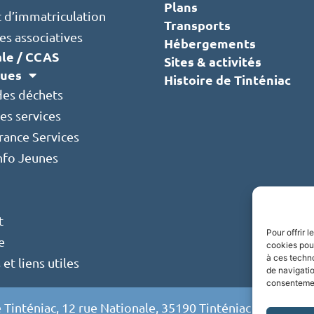
Plans
t d’immatriculation
Transports
s associatives
Hébergements
ale / CCAS
Sites & activités
ques
Histoire de Tinténiac
des déchets
es services
rance Services
Info Jeunes
t
Pour offrir 
e
cookies pour
à ces techn
t liens utiles
de navigatio
consentement
 Tinténiac, 12 rue Nationale, 35190 Tinténiac – Tél. 02 9