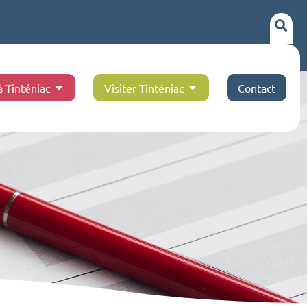
à Tinténiac
Visiter Tinténiac
Contact