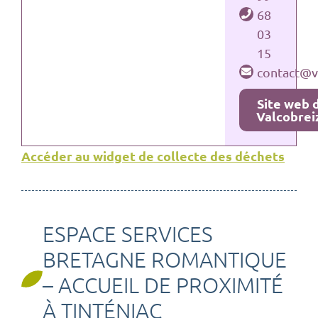
68
03
15
contact@va
Site web 
Valcobrei
Accéder au widget de collecte des déchets
ESPACE SERVICES
BRETAGNE ROMANTIQUE
– ACCUEIL DE PROXIMITÉ
À TINTÉNIAC