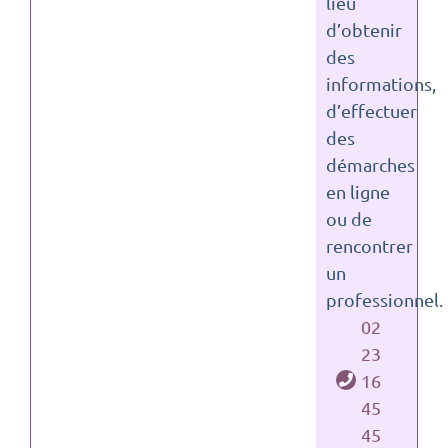
lieu
d’obtenir
des
informations,
d’effectuer
des
démarches
en ligne
ou de
rencontrer
un
professionnel.
02
23
16
45
45