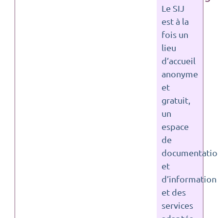
Le SIJ
est à la
fois un
lieu
d’accueil
anonyme
et
gratuit,
un
espace
de
documentatio
et
d’information
et des
services