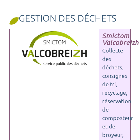
GESTION DES DÉCHETS
Smictom
Valcobreizh
Collecte
des
déchets,
consignes
de tri,
recyclage,
réservation
de
composteur
et de
broyeur,