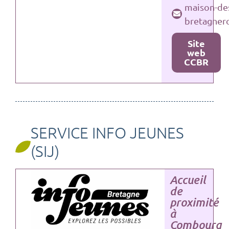
maison-de
bretagner
Site
web
CCBR
SERVICE INFO JEUNES
(SIJ)
Accueil
de
proximité
à
Combourg