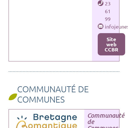
23
61
99
infojeun
Site
web
CCBR
COMMUNAUTÉ DE
COMMUNES
Communauté
de
Communes