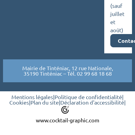
(sauf
juillet
et
août)
Conta
Mairie de Tinténiac, 12 rue Nationale,
35190 Tinténiac – Tél. 02 99 68 18 68
Mentions légales
|
Politique de confidentialité
|
Cookies
|
Plan du site
|
Déclaration d'accessibilité
|
www.cocktail-graphic.com