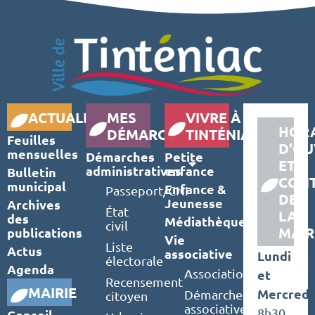
ACTUALITÉS
MES
VIVRE À
HORA
DÉMARCHES
TINTÉNIAC
Feuilles
D'OU
mensuelles
Démarches
Petite
ET
administratives
enfance
Bulletin
CON
municipal
Enfance &
Passeport/CNI
DE
Jeunesse
Archives
État
LA
des
Médiathèque
civil
MAIR
publications
Vie
Liste
Actus
associative
Lundi
électorale
Agenda
Associations
et
Recensement
MAIRIE
Mercredi
Démarches
citoyen
associatives
8h30
Conseil