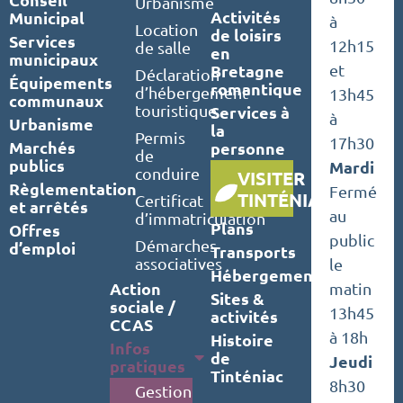
Urbanisme
Activités
Municipal
à
Location
de loisirs
Services
12h15
de salle
en
municipaux
Bretagne
et
Déclaration
Équipements
romantique
d’hébergement
13h45
communaux
touristique
Services à
à
Urbanisme
la
Permis
17h30
Marchés
personne
de
publics
Mardi
conduire
VISITER
Règlementation
Fermé
TINTÉNIAC
Certificat
et arrêtés
au
d’immatriculation
Plans
Offres
public
Démarches
d’emploi
Transports
associatives
le
Hébergements
Action
matin
Sites &
sociale /
13h45
activités
CCAS
à 18h
Histoire
Infos
de
Jeudi
pratiques
Tinténiac
8h30
Gestion