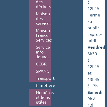
des
à
déchets
12h15
Maison
Fermé
des
au
services
public
Maison
l’après-
France
Services
midi
Vendredi
Service
Info
8h30
Jeunes
à
CCBR
12h15
SPANC
et
Transport
13h45
Cimetière
à 17h
Samedi
Numéros
et liens
9h à
utiles
12h