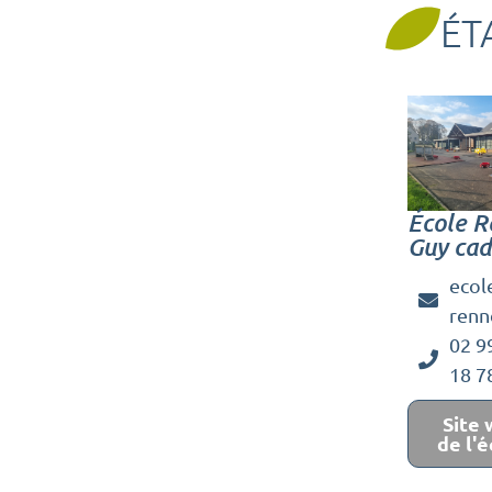
ÉT
École R
Guy ca
ecol
renn
02 9
18 7
Site
de l'