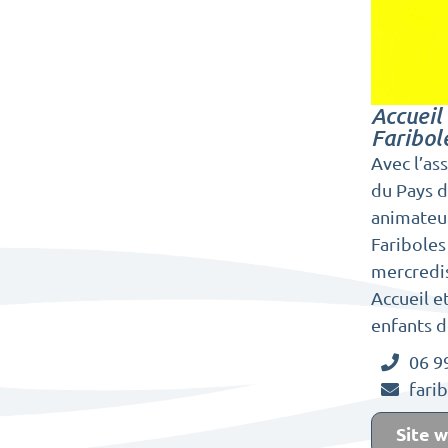
Accueil 
Faribol
Avec l’as
du Pays d
animateur
Fariboles
mercredis
Accueil e
enfants d
06 9
fari
Site 