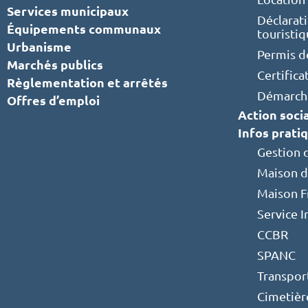
Services municipaux
Déclarat
Équipements communaux
touristi
Urbanisme
Permis d
Marchés publics
Certifica
Règlementation et arrêtés
Démarche
Offres d’emploi
Action soci
Infos prati
Gestion 
Maison d
Maison F
Service 
CCBR
SPANC
Transpor
Cimetièr