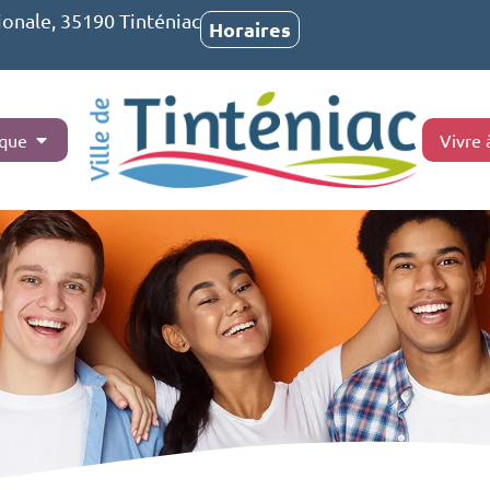
ionale, 35190 Tinténiac
Horaires
ique
Vivre 