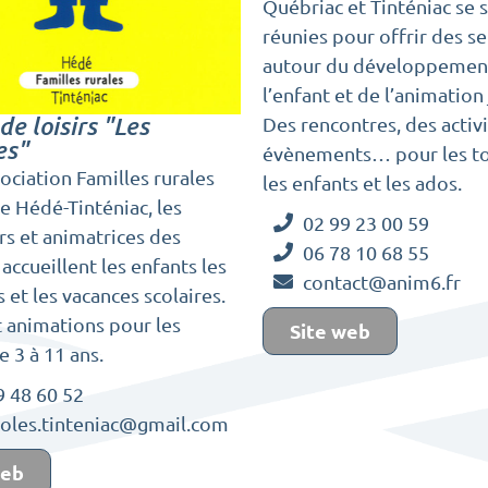
Québriac et Tinténiac se 
réunies pour offrir des se
autour du développemen
l’enfant et de l’animation
de loisirs "Les
Des rencontres, des activi
es"
évènements… pour les tou
sociation Familles rurales
les enfants et les ados.
e Hédé-Tinténiac, les
02 99 23 00 59
s et animatrices des
06 78 10 68 55
 accueillent les enfants les
contact@anim6.fr
 et les vacances scolaires.
t animations pour les
Site web
e 3 à 11 ans.
9 48 60 52
boles.tinteniac@gmail.com
web