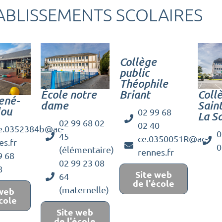
ABLISSEMENTS SCOLAIRES
Collège
public
Théophile
École notre
Coll
Briant
ené-
dame
Sain
dou
02 99 68
La S
02 99 68 02
02 40
e.0352384b@ac-
0
45
ce.0350051R@ac-
es.fr
0
(élémentaire)
rennes.fr
9 68
02 99 23 08
8
Site web
64
de l'école
(maternelle)
 web
école
Site web
de l'école