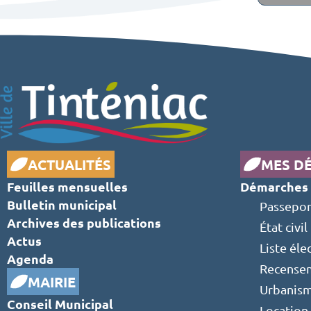
ACTUALITÉS
MES D
Feuilles mensuelles
Démarches 
Bulletin municipal
Passepor
Archives des publications
État civil
Actus
Liste éle
Agenda
Recensem
MAIRIE
Urbanis
Conseil Municipal
Location 