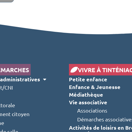
ÉMARCHES
VIVRE À TINTÉNIA
administratives
Petite enfance
Enfance & Jeunesse
t/CNI
Médiathèque
Vie associative
ctorale
Associations
ent citoyen
Démarches associative
me
Activités de loisirs en B
de salle