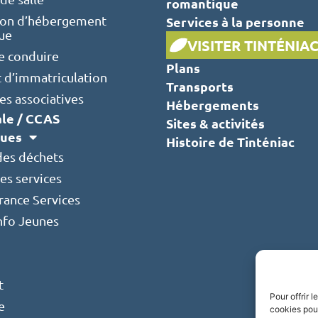
romantique
ion d’hébergement
Services à la personne
que
VISITER TINTÉNIA
e conduire
Plans
t d’immatriculation
Transports
s associatives
Hébergements
ale / CCAS
Sites & activités
ques
Histoire de Tinténiac
des déchets
es services
rance Services
Info Jeunes
t
Pour offrir 
e
cookies pour