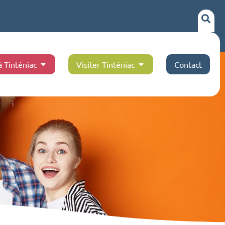
à Tinténiac
Visiter Tinténiac
Contact