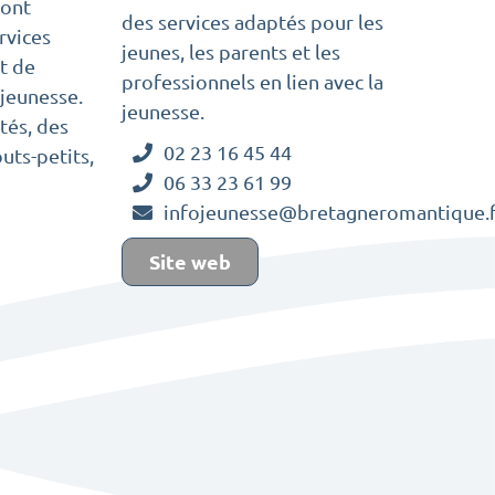
sont
des services adaptés pour les
rvices
jeunes, les parents et les
t de
professionnels en lien avec la
 jeunesse.
jeunesse.
tés, des
02 23 16 45 44
ts-petits,
06 33 23 61 99
infojeunesse@bretagneromantique.f
Site web