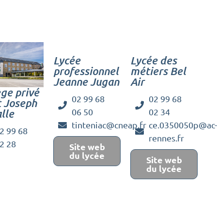
Lycée
Lycée des
professionnel
métiers Bel
Jeanne Jugan
Air
ège privé
02 99 68
02 99 68
t Joseph
06 50
02 34
alle
tinteniac@cneap.fr
ce.0350050p@ac-
2 99 68
rennes.fr
2 28
Site web
du lycée
Site web
du lycée