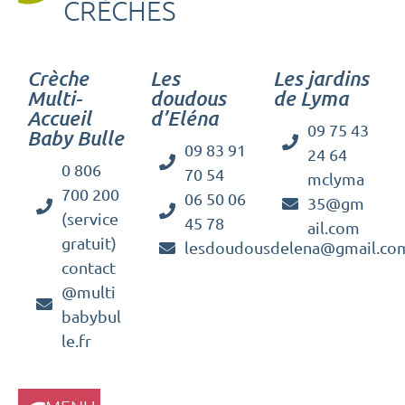
CRÈCHES
Crèche
Les
Les jardins
Multi-
doudous
de Lyma
Accueil
d’Eléna
09 75 43
Baby Bulle
09 83 91
24 64
0 806
70 54
mclyma
700 200
06 50 06
35@gm
(service
45 78
ail.com
gratuit)
lesdoudousdelena@gmail.co
contact
@multi
babybul
le.fr