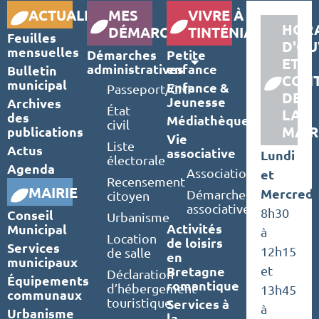
ACTUALITÉS
MES
VIVRE À
HORA
DÉMARCHES
TINTÉNIAC
Feuilles
D'OU
mensuelles
Démarches
Petite
ET
administratives
enfance
Bulletin
CON
municipal
Enfance &
Passeport/CNI
DE
Jeunesse
Archives
État
LA
des
Médiathèque
civil
MAIR
publications
Vie
Liste
Actus
associative
Lundi
électorale
Agenda
Associations
et
Recensement
MAIRIE
Mercredi
Démarches
citoyen
associatives
8h30
Conseil
Urbanisme
Activités
Municipal
à
Location
de loisirs
Services
12h15
de salle
en
municipaux
Bretagne
et
Déclaration
Équipements
romantique
d’hébergement
13h45
communaux
touristique
Services à
à
Urbanisme
la