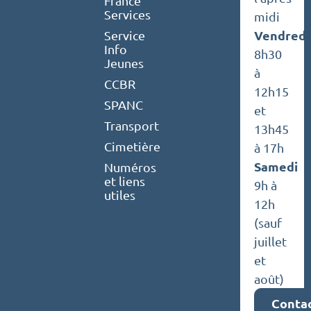
France
Services
midi
Vendredi
Service
Info
8h30
Jeunes
à
CCBR
12h15
SPANC
et
Transport
13h45
Cimetière
à 17h
Samedi
Numéros
et liens
9h à
utiles
12h
(sauf
juillet
et
août)
Conta