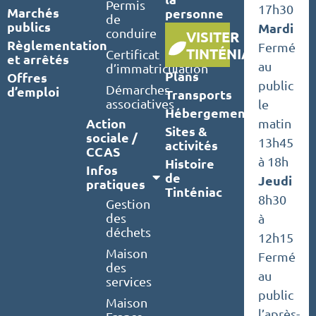
Permis
17h30
Marchés
personne
de
publics
Mardi
conduire
VISITER
Règlementation
Fermé
TINTÉNIAC
Certificat
et arrêtés
au
d’immatriculation
Plans
Offres
public
Démarches
d’emploi
Transports
associatives
le
Hébergements
Action
matin
Sites &
sociale /
13h45
activités
CCAS
à 18h
Histoire
Infos
de
Jeudi
pratiques
Tinténiac
8h30
Gestion
des
à
déchets
12h15
Maison
Fermé
des
au
services
public
Maison
l’après-