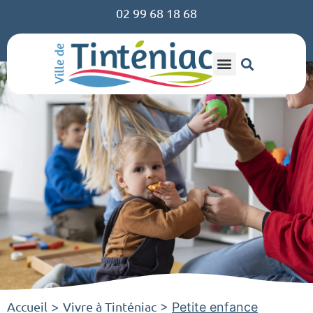
02 99 68 18 68
Accueil
Vivre à Tinténiac
>
>
Petite enfance