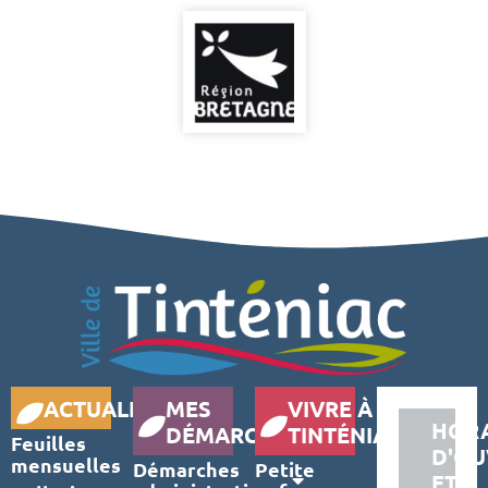
ACTUALITÉS
MES
VIVRE À
HORA
DÉMARCHES
TINTÉNIAC
Feuilles
D'OU
mensuelles
Démarches
Petite
ET