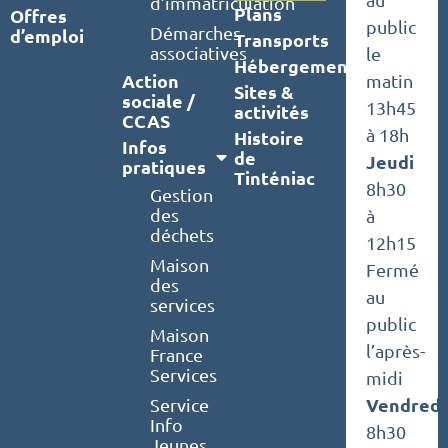
d’immatriculation
Plans
Offres
public
Démarches
d’emploi
Transports
associatives
le
Hébergements
Action
matin
Sites &
sociale /
13h45
activités
CCAS
à 18h
Histoire
Infos
de
Jeudi
pratiques
Tinténiac
8h30
Gestion
des
à
déchets
12h15
Maison
Fermé
des
au
services
public
Maison
l’après-
France
Services
midi
Vendredi
Service
Info
8h30
Jeunes