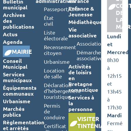
administratives
enfance
Bulletin
CON
municipal
Enfance &
Passeport/CNI
DE
Jeunesse
Archives
État
LA
des
Médiathèque
civil
MAIR
publications
Vie
Liste
Actus
associative
Lundi
électorale
Agenda
Associations
et
Recensement
MAIRIE
Mercredi
Démarches
citoyen
associatives
8h30
Conseil
Urbanisme
Activités
Municipal
à
Location
de loisirs
Services
12h15
de salle
en
municipaux
Bretagne
et
Déclaration
Équipements
romantique
d’hébergement
13h45
communaux
touristique
Services à
à
Urbanisme
la
Permis
17h30
Marchés
personne
de
publics
Mardi
conduire
VISITER
Règlementation
Fermé
TINTÉNIAC
Certificat
et arrêtés
au