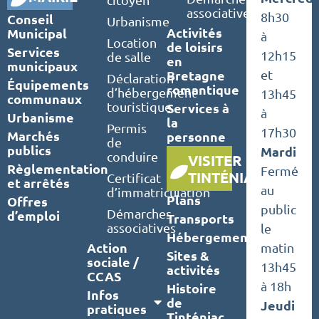
associatives
8h30
Conseil
Urbanisme
Activités
Municipal
à
Location
de loisirs
Services
12h15
de salle
en
municipaux
Bretagne
et
Déclaration
Équipements
romantique
d’hébergement
13h45
communaux
touristique
Services à
à
Urbanisme
la
Permis
17h30
Marchés
personne
de
publics
Mardi
conduire
VISITER
Règlementation
Fermé
TINTÉNIAC
Certificat
et arrêtés
au
d’immatriculation
Plans
Offres
public
Démarches
d’emploi
Transports
associatives
le
Hébergements
Action
matin
Sites &
sociale /
13h45
activités
CCAS
à 18h
Histoire
Infos
de
Jeudi
pratiques
Tinténiac