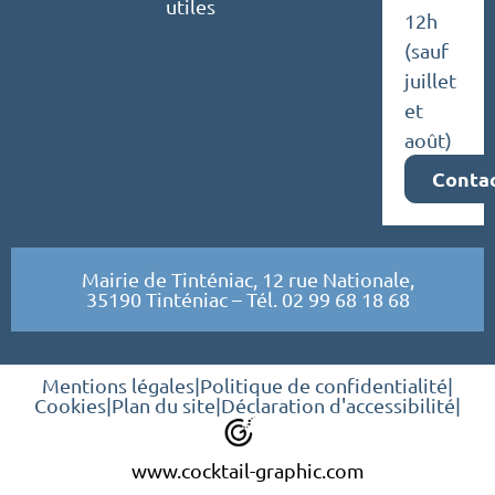
utiles
12h
(sauf
juillet
et
août)
Conta
Mairie de Tinténiac, 12 rue Nationale,
35190 Tinténiac – Tél. 02 99 68 18 68
Mentions légales
|
Politique de confidentialité
|
Cookies
|
Plan du site
|
Déclaration d'accessibilité
|
www.cocktail-graphic.com