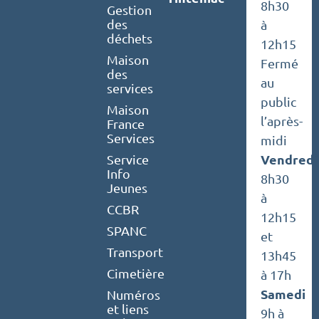
8h30
Gestion
des
à
déchets
12h15
Maison
Fermé
des
au
services
public
Maison
l’après-
France
Services
midi
Vendredi
Service
Info
8h30
Jeunes
à
CCBR
12h15
SPANC
et
Transport
13h45
Cimetière
à 17h
Samedi
Numéros
et liens
9h à