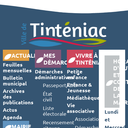
ACTUALITÉS
MES
VIVRE À
HORA
DÉMARCHES
TINTÉNIAC
Feuilles
D'OU
mensuelles
Démarches
Petite
ET
administratives
enfance
Bulletin
CON
municipal
Enfance &
Passeport/CNI
DE
Jeunesse
Archives
État
LA
des
Médiathèque
civil
MAIR
publications
Vie
Liste
Actus
associative
Lundi
électorale
Agenda
Associations
et
Recensement
MAIRIE
Mercredi
Démarches
citoyen