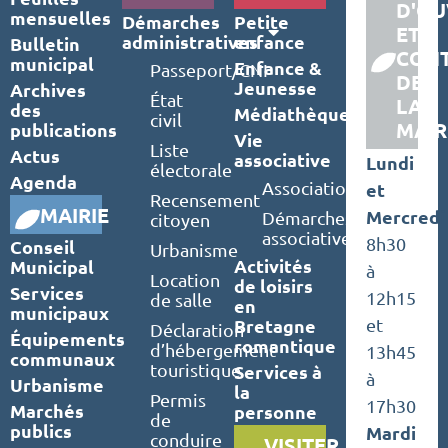
D'OU
mensuelles
Démarches
Petite
ET
administratives
enfance
Bulletin
CON
municipal
Enfance &
Passeport/CNI
DE
Jeunesse
Archives
État
LA
des
Médiathèque
civil
MAIR
publications
Vie
Liste
Actus
associative
Lundi
électorale
Agenda
Associations
et
Recensement
MAIRIE
Mercredi
Démarches
citoyen
associatives
8h30
Conseil
Urbanisme
Activités
Municipal
à
Location
de loisirs
Services
12h15
de salle
en
municipaux
Bretagne
et
Déclaration
Équipements
romantique
d’hébergement
13h45
communaux
touristique
Services à
à
Urbanisme
la
Permis
17h30
Marchés
personne
de
publics
Mardi
conduire
VISITER