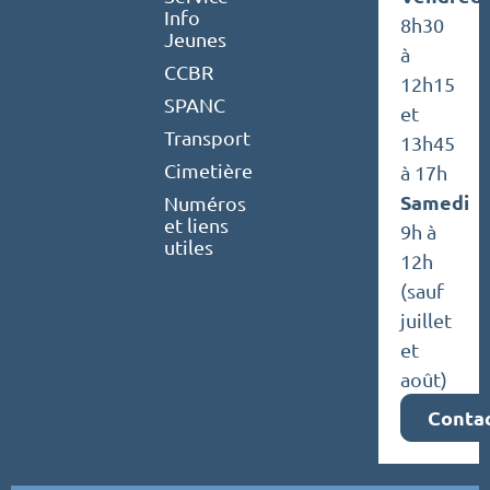
Info
8h30
Jeunes
à
CCBR
12h15
SPANC
et
Transport
13h45
Cimetière
à 17h
Samedi
Numéros
et liens
9h à
utiles
12h
(sauf
juillet
et
août)
Conta