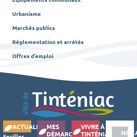
Urbanisme
Marchés publics
Règlementation et arrêtés
Offres d’emploi
ACTUALITÉS
MES
VIVRE À
HORA
DÉMARCHES
TINTÉNIAC
Feuilles