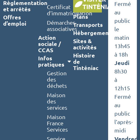
Règlementation
Fermé
TINTÉNIAC
Certificat
et arrêtés
au
d’immatriculation
Plans
Offres
public
Démarches
d’emploi
Transports
associatives
le
Hébergements
Action
matin
Sites &
sociale /
13h45
activités
CCAS
à 18h
Histoire
Infos
de
Jeudi
pratiques
Tinténiac
8h30
Gestion
des
à
déchets
12h15
Maison
Fermé
des
au
services
public
Maison
l’après-
France
Services
midi
Vendredi
Service