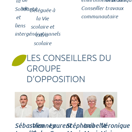
la
vie
Conseiller
travaux
Solidarité
Déléguée à
communautaire
et
la Vie
liens
scolaire et
intergénérationnels
extra-
scolaire
LES CONSEILLERS DU
GROUPE
D’OPPOSITION
Sébastien
Vianney
Laurent
Stéphanie
Isabelle
Véronique