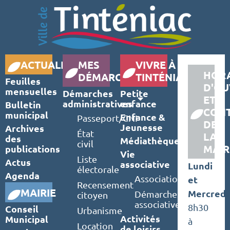
ACTUALITÉS
MES
VIVRE À
HORA
DÉMARCHES
TINTÉNIAC
Feuilles
D'OU
mensuelles
Démarches
Petite
ET
administratives
enfance
Bulletin
CON
municipal
Enfance &
Passeport/CNI
DE
Jeunesse
Archives
État
LA
des
Médiathèque
civil
MAIR
publications
Vie
Liste
Actus
associative
Lundi
électorale
Agenda
Associations
et
Recensement
MAIRIE
Mercredi
Démarches
citoyen
associatives
8h30
Conseil
Urbanisme
Activités
Municipal
à
Location
de loisirs