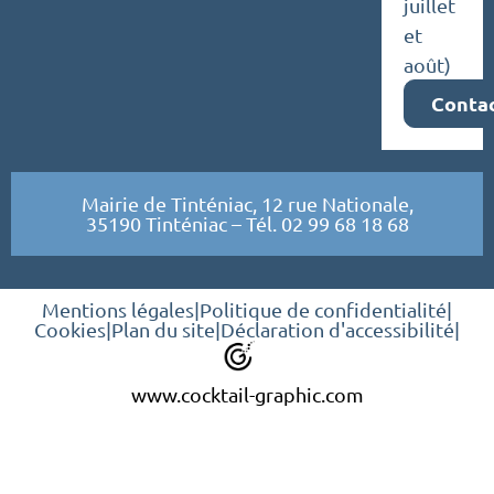
juillet
et
août)
Conta
Mairie de Tinténiac, 12 rue Nationale,
35190 Tinténiac – Tél. 02 99 68 18 68
Mentions légales
|
Politique de confidentialité
|
Cookies
|
Plan du site
|
Déclaration d'accessibilité
|
www.cocktail-graphic.com