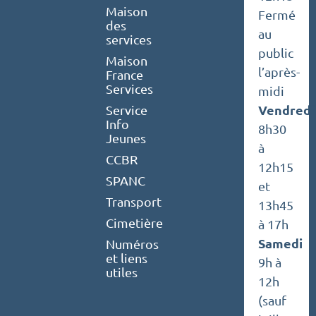
Maison
Fermé
des
au
services
public
Maison
l’après-
France
Services
midi
Vendredi
Service
Info
8h30
Jeunes
à
CCBR
12h15
SPANC
et
Transport
13h45
Cimetière
à 17h
Samedi
Numéros
et liens
9h à
utiles
12h
(sauf