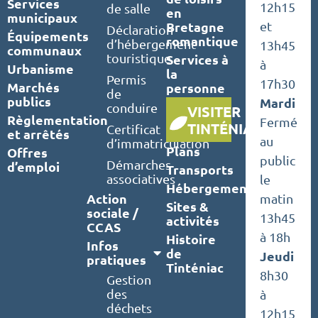
Services
12h15
de salle
en
municipaux
Bretagne
et
Déclaration
Équipements
romantique
d’hébergement
13h45
communaux
touristique
Services à
à
Urbanisme
la
Permis
17h30
Marchés
personne
de
publics
Mardi
conduire
VISITER
Règlementation
Fermé
TINTÉNIAC
Certificat
et arrêtés
au
d’immatriculation
Plans
Offres
public
Démarches
d’emploi
Transports
associatives
le
Hébergements
Action
matin
Sites &
sociale /
13h45
activités
CCAS
à 18h
Histoire
Infos
de
Jeudi
pratiques
Tinténiac
8h30
Gestion
des
à
déchets
12h15