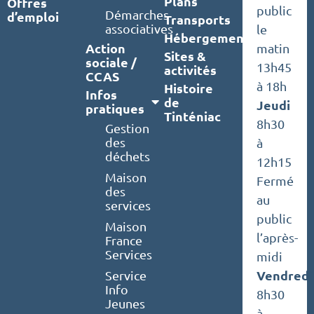
Plans
Offres
public
Démarches
d’emploi
Transports
associatives
le
Hébergements
Action
matin
Sites &
sociale /
13h45
activités
CCAS
à 18h
Histoire
Infos
de
Jeudi
pratiques
Tinténiac
8h30
Gestion
des
à
déchets
12h15
Maison
Fermé
des
au
services
public
Maison
l’après-
France
Services
midi
Vendredi
Service
Info
8h30
Jeunes
à