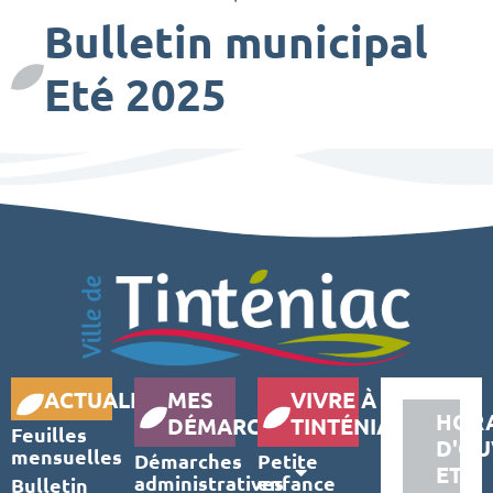
Bulletin municipal
Eté 2025
ACTUALITÉS
MES
VIVRE À
HORA
DÉMARCHES
TINTÉNIAC
Feuilles
D'OU
mensuelles
Démarches
Petite
ET
administratives
enfance
Bulletin