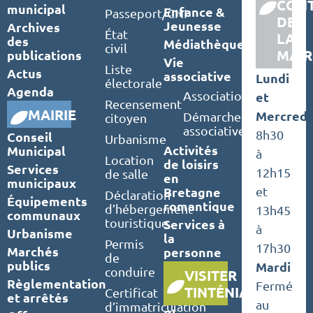
CON
municipal
Enfance &
Passeport/CNI
DE
Jeunesse
Archives
État
LA
des
Médiathèque
civil
MAIR
publications
Vie
Liste
Actus
associative
Lundi
électorale
Agenda
Associations
et
Recensement
MAIRIE
Mercredi
Démarches
citoyen
associatives
8h30
Conseil
Urbanisme
Activités
Municipal
à
Location
de loisirs
Services
12h15
de salle
en
municipaux
Bretagne
et
Déclaration
Équipements
romantique
d’hébergement
13h45
communaux
touristique
Services à
à
Urbanisme
la
Permis
17h30
Marchés
personne
de
publics
Mardi
conduire
VISITER
Règlementation
Fermé
TINTÉNIAC
Certificat
et arrêtés
au
d’immatriculation