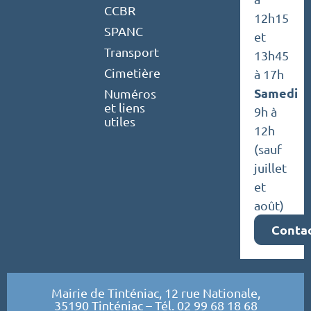
CCBR
12h15
SPANC
et
Transport
13h45
Cimetière
à 17h
Samedi
Numéros
et liens
9h à
utiles
12h
(sauf
juillet
et
août)
Conta
Mairie de Tinténiac, 12 rue Nationale,
35190 Tinténiac – Tél. 02 99 68 18 68