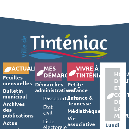
ACTUALITÉS
MES
VIVRE À
HORA
DÉMARCHES
TINTÉNIAC
Feuilles
D'OU
mensuelles
Démarches
Petite
ET
administratives
enfance
Bulletin
CON
municipal
Enfance &
Passeport/CNI
DE
Jeunesse
Archives
État
LA
des
Médiathèque
civil
MAIR
publications
Vie
Liste
Actus
associative
Lundi
électorale