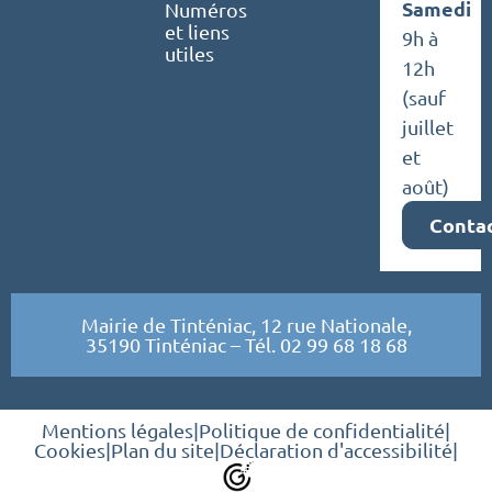
Samedi
Numéros
et liens
9h à
utiles
12h
(sauf
juillet
et
août)
Conta
Mairie de Tinténiac, 12 rue Nationale,
35190 Tinténiac – Tél. 02 99 68 18 68
Mentions légales
|
Politique de confidentialité
|
Cookies
|
Plan du site
|
Déclaration d'accessibilité
|