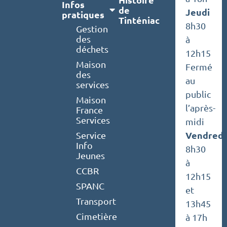
Infos
de
Jeudi
pratiques
Tinténiac
8h30
Gestion
des
à
déchets
12h15
Maison
Fermé
des
au
services
public
Maison
l’après-
France
Services
midi
Vendredi
Service
Info
8h30
Jeunes
à
CCBR
12h15
SPANC
et
Transport
13h45
Cimetière
à 17h