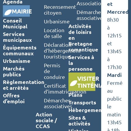
Agenda
Associations
et
Recensement
MAIRIE
Mercredi
Démarches
citoyen
associatives
8h30
Conseil
Urbanisme
Activités
Municipal
à
Location
de loisirs
Services
12h15
de salle
en
municipaux
Bretagne
et
Déclaration
Équipements
romantique
d’hébergement
13h45
communaux
touristique
Services à
à
Urbanisme
la
Permis
17h30
Marchés
personne
de
publics
Mardi
conduire
VISITER
Règlementation
Fermé
TINTÉNIAC
Certificat
et arrêtés
au
d’immatriculation
Plans
Offres
public
Démarches
d’emploi
Transports
associatives
le
Hébergements
Action
matin
Sites &
sociale /
13h45
activités
CCAS
à 18h
Histoire