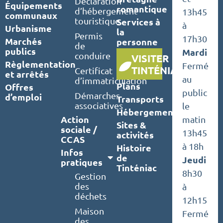
Déclaration
Équipements
romantique
d’hébergement
13h45
communaux
touristique
Services à
à
Urbanisme
la
Permis
17h30
Marchés
personne
de
publics
Mardi
conduire
VISITER
Règlementation
Fermé
TINTÉNIAC
Certificat
et arrêtés
au
d’immatriculation
Plans
Offres
public
Démarches
d’emploi
Transports
associatives
le
Hébergements
Action
matin
Sites &
sociale /
13h45
activités
CCAS
à 18h
Histoire
Infos
de
Jeudi
pratiques
Tinténiac
8h30
Gestion
des
à
déchets
12h15
Maison
Fermé
des