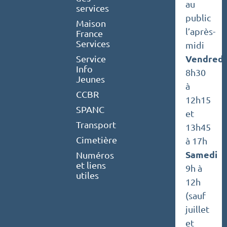
au
services
public
Maison
l’après-
France
Services
midi
Vendredi
Service
Info
8h30
Jeunes
à
CCBR
12h15
SPANC
et
Transport
13h45
Cimetière
à 17h
Samedi
Numéros
et liens
9h à
utiles
12h
(sauf
juillet
et