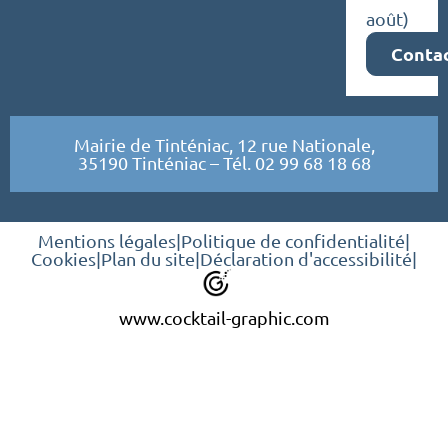
août)
Conta
Mairie de Tinténiac, 12 rue Nationale,
35190 Tinténiac – Tél. 02 99 68 18 68
Mentions légales
|
Politique de confidentialité
|
Cookies
|
Plan du site
|
Déclaration d'accessibilité
|
www.cocktail-graphic.com