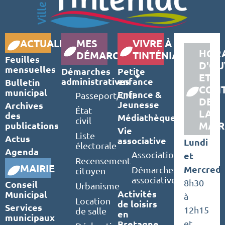
ACTUALITÉS
MES
VIVRE À
HORA
DÉMARCHES
TINTÉNIAC
Feuilles
D'OU
mensuelles
Démarches
Petite
ET
administratives
enfance
Bulletin
CON
municipal
Enfance &
Passeport/CNI
DE
Jeunesse
Archives
État
LA
des
Médiathèque
civil
MAIR
publications
Vie
Liste
Actus
associative
Lundi
électorale
Agenda
Associations
et
Recensement
MAIRIE
Mercredi
Démarches
citoyen
associatives
8h30
Conseil
Urbanisme
Activités
Municipal
à
Location
de loisirs
Services
12h15
de salle
en
municipaux
Bretagne
et