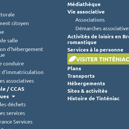
Médiathèque
Vie associative
ctorale
Associations
ent citoyen
Démarches associative
me
Activités de loisirs en B
de salle
romantique
ion d’hébergement
Services à la personne
que
VISITER TINTÉNIA
e conduire
Plans
t d’immatriculation
Transports
s associatives
Hébergements
ale / CCAS
Sites & activités
ques
Histoire de Tinténiac
des déchets
es services
rance Services