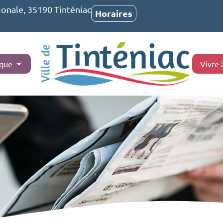
ionale, 35190 Tinténiac
Horaires
ique
Vivre 