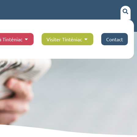
à Tinténiac
Visiter Tinténiac
Contact