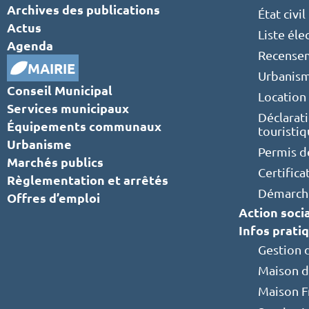
Archives des publications
État civil
Actus
Liste éle
Agenda
Recensem
MAIRIE
Urbanis
Conseil Municipal
Location 
Services municipaux
Déclarat
Équipements communaux
touristi
Urbanisme
Permis d
Marchés publics
Certifica
Règlementation et arrêtés
Démarche
Offres d’emploi
Action soci
Infos prati
Gestion 
Maison d
Maison F