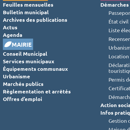
Feuilles mensuelles
Démarches 
Bulletin municipal
Passepor
Archives des publications
État civil
Actus
Liste éle
Agenda
Recensem
MAIRIE
Urbanis
Conseil Municipal
Location 
Services municipaux
Déclarat
Équipements communaux
touristi
Urbanisme
Permis d
Marchés publics
Certifica
Règlementation et arrêtés
Démarche
Offres d’emploi
Action soci
Infos prati
Gestion 
Maison d