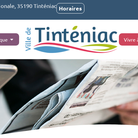
ionale, 35190 Tinténiac
Horaires
ique
Vivre 