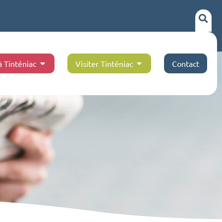
à Tinténiac
Visiter Tinténiac
Contact