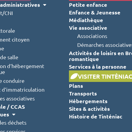
administratives
Petite enfance
Enfance & Jeunesse
t/CNI
Médiathèque
Vie associative
ctorale
Associations
ent citoyen
Démarches associative
me
Activités de loisirs en B
de salle
romantique
ion d’hébergement
Services à la personne
que
VISITER TINTÉNIA
e conduire
Plans
t d’immatriculation
Transports
s associatives
Hébergements
ale / CCAS
Sites & activités
ques
Histoire de Tinténiac
des déchets
es services