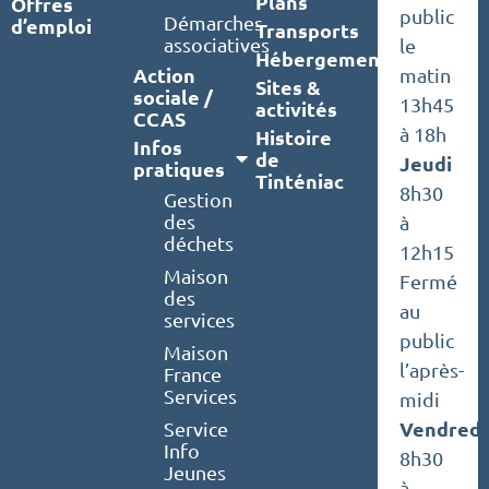
Plans
Offres
public
Démarches
d’emploi
Transports
associatives
le
Hébergements
Action
matin
Sites &
sociale /
13h45
activités
CCAS
à 18h
Histoire
Infos
de
Jeudi
pratiques
Tinténiac
8h30
Gestion
des
à
déchets
12h15
Maison
Fermé
des
au
services
public
Maison
l’après-
France
Services
midi
Vendredi
Service
Info
8h30
Jeunes
à