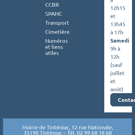
CCBR
12h15
SPANC
et
Transport
13h45
Cimetière
à 17h
Samedi
Numéros
et liens
9h à
utiles
12h
(sauf
juillet
et
août)
Conta
Mairie de Tinténiac, 12 rue Nationale,
35190 Tinténiac – Tél. 02 99 68 18 68