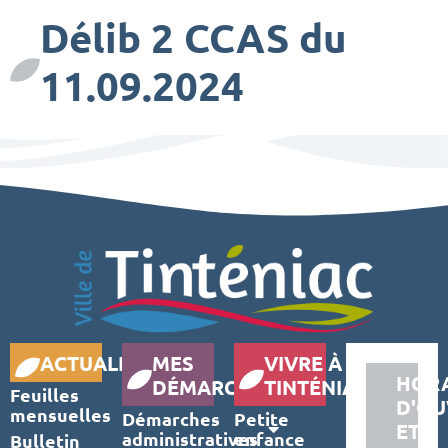
Délib 2 CCAS du
11.09.2024
ACTUALITÉS
MES
VIVRE À
HORA
DÉMARCHES
TINTÉNIAC
Feuilles
D'OU
mensuelles
Démarches
Petite
ET
administratives
enfance
Bulletin