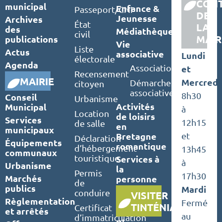
CON
municipal
Enfance &
Passeport/CNI
DE
Jeunesse
Archives
État
LA
des
Médiathèque
civil
MAIR
publications
Vie
Liste
Actus
associative
Lundi
électorale
Agenda
Associations
et
Recensement
MAIRIE
Mercredi
Démarches
citoyen
associatives
8h30
Conseil
Urbanisme
Activités
Municipal
à
Location
de loisirs
Services
12h15
de salle
en
municipaux
Bretagne
et
Déclaration
Équipements
romantique
d’hébergement
13h45
communaux
touristique
Services à
à
Urbanisme
la
Permis
17h30
Marchés
personne
de
publics
Mardi
conduire
VISITER
Règlementation
Fermé
TINTÉNIAC
Certificat
et arrêtés
au
d’immatriculation