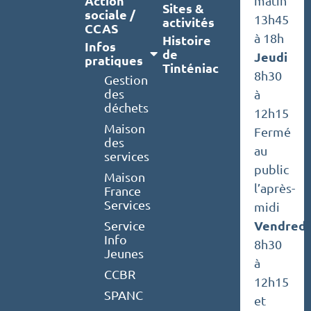
Action
matin
Sites &
sociale /
13h45
activités
CCAS
à 18h
Histoire
Infos
de
Jeudi
pratiques
Tinténiac
8h30
Gestion
des
à
déchets
12h15
Maison
Fermé
des
au
services
public
Maison
l’après-
France
Services
midi
Vendredi
Service
Info
8h30
Jeunes
à
CCBR
12h15
SPANC
et