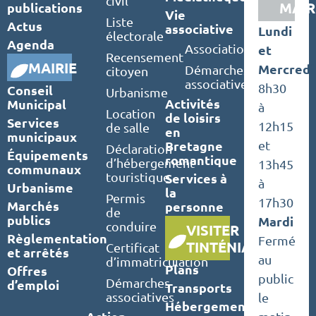
civil
MAIR
publications
Vie
Liste
Actus
associative
Lundi
électorale
Agenda
Associations
et
Recensement
MAIRIE
Mercredi
Démarches
citoyen
associatives
8h30
Conseil
Urbanisme
Activités
Municipal
à
Location
de loisirs
Services
12h15
de salle
en
municipaux
Bretagne
et
Déclaration
Équipements
romantique
d’hébergement
13h45
communaux
touristique
Services à
à
Urbanisme
la
Permis
17h30
Marchés
personne
de
publics
Mardi
conduire
VISITER
Règlementation
Fermé
TINTÉNIAC
Certificat
et arrêtés
au
d’immatriculation
Plans
Offres
public
Démarches
d’emploi
Transports
associatives
le
Hébergements