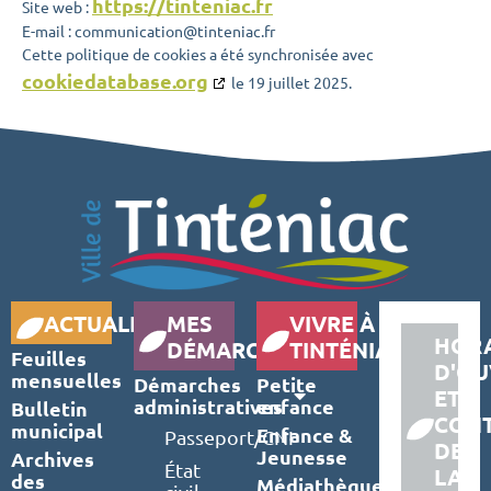
https://tinteniac.fr
Site web :
E-mail :
communication@
tinteniac.fr
Cette politique de cookies a été synchronisée avec
cookiedatabase.org
le 19 juillet 2025.
ACTUALITÉS
MES
VIVRE À
HORA
DÉMARCHES
TINTÉNIAC
Feuilles
D'OU
mensuelles
Démarches
Petite
ET
administratives
enfance
Bulletin
CON
municipal
Enfance &
Passeport/CNI
DE
Jeunesse
Archives
État
LA
des
Médiathèque