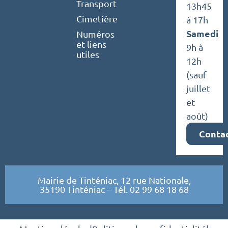
Transport
13h45
Cimetière
à 17h
Samedi
Numéros
et liens
9h à
utiles
12h
(sauf
juillet
et
août)
Conta
Mairie de Tinténiac, 12 rue Nationale,
35190 Tinténiac – Tél. 02 99 68 18 68