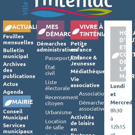
ACTUALITÉS
MES
VIVRE À
HORA
DÉMARCHES
TINTÉNIAC
Feuilles
D'OU
mensuelles
Démarches
Petite
ET
administratives
enfance
Bulletin
CON
municipal
Enfance &
Passeport/CNI
DE
Jeunesse
Archives
État
LA
des
Médiathèque
civil
MAIR
publications
Vie
Liste
Actus
associative
Lundi
électorale
Agenda
Associations
et
Recensement
MAIRIE
Mercredi
Démarches
citoyen
associatives
8h30
Conseil
Urbanisme
Activités
Municipal
à
Location
de loisirs
Services
12h15
de salle
en
municipaux
Bretagne
et