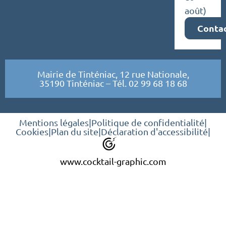
août)
Conta
Mairie de Tinténiac, 12 rue Nationale,
35190 Tinténiac – Tél. 02 99 68 18 68
Mentions légales
|
Politique de confidentialité
|
Cookies
|
Plan du site
|
Déclaration d'accessibilité
|
www.cocktail-graphic.com