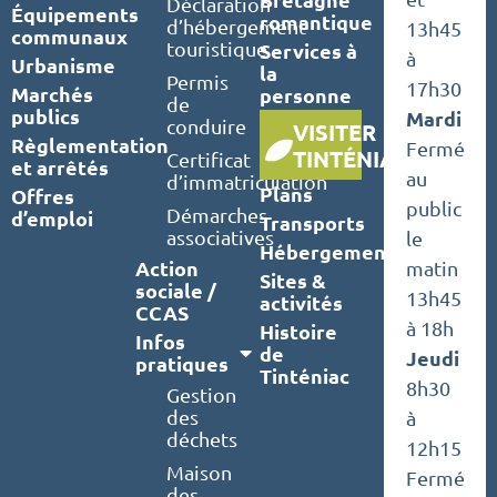
Déclaration
Équipements
romantique
d’hébergement
13h45
communaux
touristique
Services à
à
Urbanisme
la
Permis
17h30
Marchés
personne
de
publics
Mardi
conduire
VISITER
Règlementation
Fermé
TINTÉNIAC
Certificat
et arrêtés
au
d’immatriculation
Plans
Offres
public
Démarches
d’emploi
Transports
associatives
le
Hébergements
Action
matin
Sites &
sociale /
13h45
activités
CCAS
à 18h
Histoire
Infos
de
Jeudi
pratiques
Tinténiac
8h30
Gestion
des
à
déchets
12h15
Maison
Fermé
des