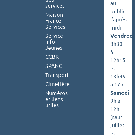
au
services
public
Maison
l’après-
France
Services
midi
Vendredi
Service
Info
8h30
Jeunes
à
CCBR
12h15
SPANC
et
Transport
13h45
Cimetière
à 17h
Samedi
Numéros
et liens
9h à
utiles
12h
(sauf
juillet
et