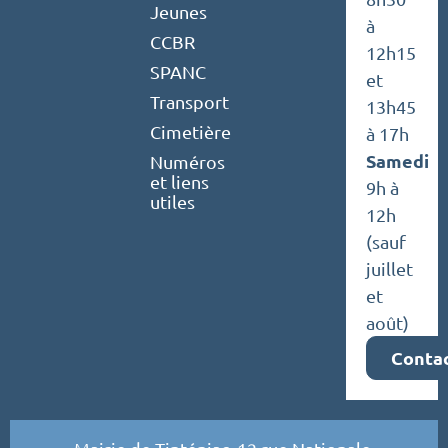
Jeunes
à
CCBR
12h15
SPANC
et
Transport
13h45
Cimetière
à 17h
Samedi
Numéros
et liens
9h à
utiles
12h
(sauf
juillet
et
août)
Conta