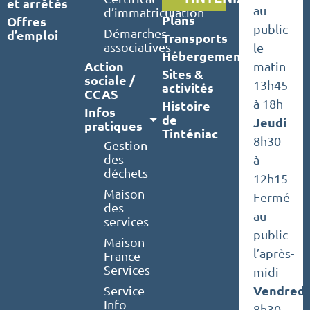
et arrêtés
au
d’immatriculation
Plans
Offres
public
Démarches
d’emploi
Transports
associatives
le
Hébergements
Action
matin
Sites &
sociale /
13h45
activités
CCAS
à 18h
Histoire
Infos
de
Jeudi
pratiques
Tinténiac
8h30
Gestion
des
à
déchets
12h15
Maison
Fermé
des
au
services
public
Maison
l’après-
France
Services
midi
Vendredi
Service
Info
8h30