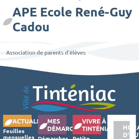
APE Ecole René-Guy
Cadou
Association de parents d’élèves
ACTUALITÉS
MES
VIVRE À
HORA
DÉMARCHES
TINTÉNIAC
Feuilles
D'OU
mensuelles
Démarches
Petite