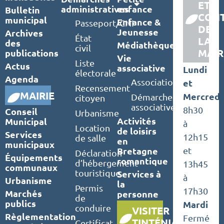
ET
administratives
enfance
Bulletin
CON
municipal
Enfance &
Passeport/CNI
DE
Jeunesse
Archives
État
LA
des
Médiathèque
civil
MAIR
publications
Vie
Liste
Actus
associative
Lundi
électorale
Agenda
Associations
et
Recensement
MAIRIE
Mercredi
Démarches
citoyen
associatives
8h30
Conseil
Urbanisme
Activités
Municipal
à
Location
de loisirs
Services
12h15
de salle
en
municipaux
Bretagne
et
Déclaration
Équipements
romantique
d’hébergement
13h45
communaux
touristique
Services à
à
Urbanisme
la
Permis
17h30
Marchés
personne
de
publics
Mardi
conduire
VISITER
Règlementation
Fermé
TINTÉNIAC
Certificat