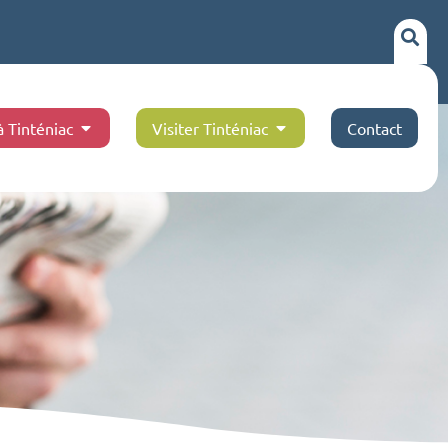
à Tinténiac
Visiter Tinténiac
Contact