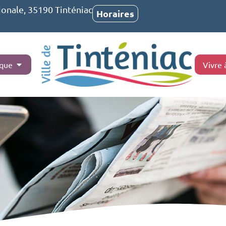
ionale, 35190 Tinténiac
Horaires
ique
Vivre 