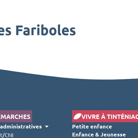
Les Fariboles
ÉMARCHES
VIVRE À TINTÉNIA
administratives
Petite enfance
Enfance & Jeunesse
t/CNI