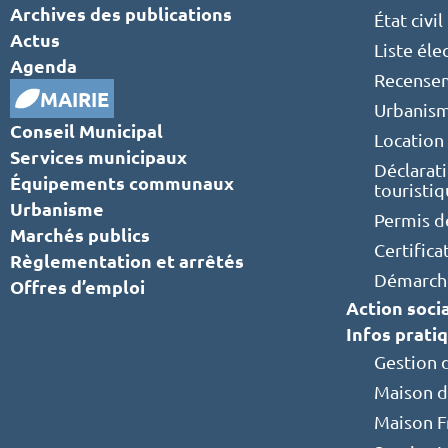
Archives des publications
État civil
Actus
Liste éle
Agenda
Recensem
MAIRIE
Urbanis
Conseil Municipal
Location 
Services municipaux
Déclarat
Équipements communaux
touristi
Urbanisme
Permis d
Marchés publics
Certifica
Règlementation et arrêtés
Démarche
Offres d’emploi
Action soci
Infos prati
Gestion 
Maison d
Maison F