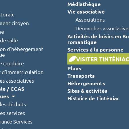
Médiathèque
Vie associative
ctorale
Associations
ent citoyen
Démarches associative
me
Activités de loisirs en B
de salle
romantique
ion d’hébergement
Services à la personne
que
VISITER TINTÉNIA
e conduire
Plans
t d’immatriculation
Transports
s associatives
Hébergements
ale / CCAS
Sites & activités
ques
Histoire de Tinténiac
des déchets
es services
rance Services