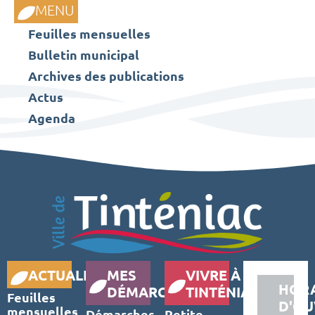
MENU
Feuilles mensuelles
Bulletin municipal
Archives des publications
Actus
Agenda
ACTUALITÉS
MES
VIVRE À
HORA
DÉMARCHES
TINTÉNIAC
Feuilles
D'OU
mensuelles
Démarches
Petite