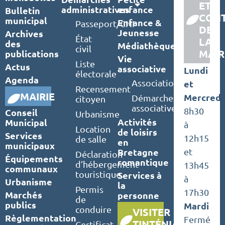
ET
administratives
enfance
Bulletin
CON
municipal
Enfance &
Passeport/CNI
DE
Jeunesse
Archives
État
LA
des
Médiathèque
civil
MAIR
publications
Vie
Liste
Actus
associative
Lundi
électorale
Agenda
Associations
et
Recensement
MAIRIE
Mercredi
Démarches
citoyen
associatives
8h30
Conseil
Urbanisme
Activités
Municipal
à
Location
de loisirs
Services
12h15
de salle
en
municipaux
Bretagne
et
Déclaration
Équipements
romantique
d’hébergement
13h45
communaux
touristique
Services à
à
Urbanisme
la
Permis
17h30
Marchés
personne
de
publics
Mardi
conduire
VISITER
Règlementation
Fermé
TINTÉNIAC
Certificat