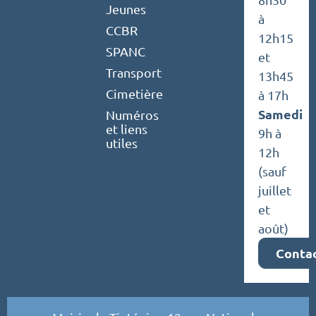
Jeunes
à
CCBR
12h15
SPANC
et
Transport
13h45
Cimetière
à 17h
Samedi
Numéros
et liens
9h à
utiles
12h
(sauf
juillet
et
août)
Conta