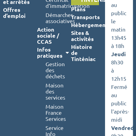
et arrêtés
au
d’immatriculation
Plans
Offres
public
Démarches
d’emploi
Transports
associatives
le
Hébergements
Action
matin
Sites &
sociale /
13h45
activités
CCAS
à 18h
Histoire
Infos
de
Jeudi
pratiques
Tinténiac
8h30
Gestion
des
à
déchets
12h15
Maison
Fermé
des
au
services
public
Maison
l’après-
France
Services
midi
Vendredi
Service
Info
8h30